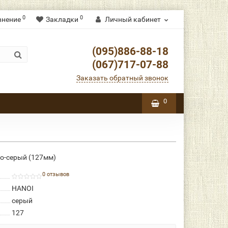
0
0
внение
Закладки
Личный кабинет
(095)886-88-18
(067)717-07-88
Заказать обратный звонок
0
о-серый (127мм)
0 отзывов
HANOI
серый
127