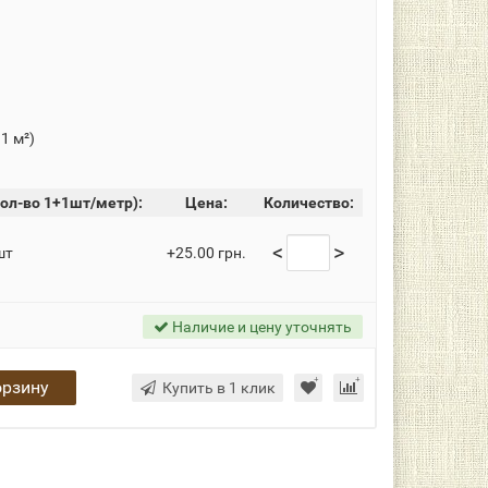
 1 м²)
ол-во 1+1шт/метр):
Цена:
Количество:
<
>
шт
+25.00 грн.
Наличие и цену уточнять
орзину
Купить в 1 клик