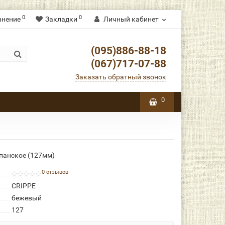
0
0
внение
Закладки
Личный кабинет
(095)886-88-18
(067)717-07-88
Заказать обратный звонок
0
панское (127мм)
0 отзывов
CRIPPE
бежевый
127