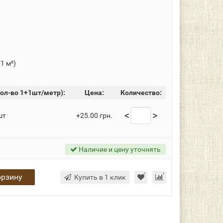
 1 м²)
ол-во 1+1шт/метр):
Цена:
Количество:
<
>
шт
+25.00 грн.
Наличие и цену уточнять
орзину
Купить в 1 клик