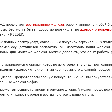
КАД предлагает
вертикальные жалюзи
, рассчитанные на любой бю
люзи. Это могут быть недорогие вертикальные
жалюзи с использ
 ткани КВЕБЕК.
ем полный спектр услуг, связанный с покупкой вертикальных жал
замер осуществляется бесплатно. Мы изготовим ваши жалюзи 
ами для монтажа жалюзи. Можем добавить, что опыт работы у
сталкиваемся с окнами которые изготовлены в виде треугольни
кальных жалюзи с наклонными карнизами, это сложный процесс и 
Днепре. Предоставляем полную консультацию нашим покупателям
кальные жалюзи в офис.
и может вы решите установить римские шторы. А может проще всег
оры или тканевые ролеты всегда на страже вашего уюта.