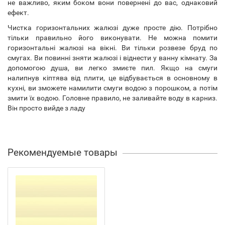
не важливо, яким боком вони повернені до вас, однаковий
ефект.
Чистка горизонтальних жалюзі дуже просте дію. Потрібно
тільки правильно його виконувати. Не можна помити
горизонтальні жалюзі на вікні. Ви тільки розвезе бруд по
смугах. Ви повинні зняти жалюзі і віднести у ванну кімнату. За
допомогою душа, ви легко змиєте пил. Якщо на смуги
налипнув кіптява від плити, це відбувається в основному в
кухні, ви зможете намилити смуги водою з порошком, а потім
змити їх водою. Головне правило, не заливайте воду в карниз.
Він просто вийде з ладу
Рекомендуемые товары