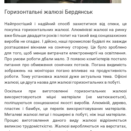
Горизонтальні жалюзі Бердянськ
Найпростіший і надійний спосіб захиститися від спеки, це
покупка горизонтальних жалюзі. Алюмінієві жалюзі на ринку
вже більше двадцяти років і попит на такий вид сонцезахисних
виробів не спадає. І дійсно, наші промислові будівлі як завжди
розташовані вікнами на сонячну сторону. Це було зроблено
для того, щоб менше витрачати електроенергії на освітлення.
Про умови роботи дбали мало. З появою комп'ютерів постало
питання про обмеження сонячних потоків. Погана видимість
зображень на моніторах погано впливає на продуктивність
роботи. Тому установка жалюзі дуже актуальна тема. Офісні
жалюзі, це друга назва для жалюзі горизонтальних в побуті.
Оскільки при виготовленні горизонтальних жалюзі
використовуються міцні матеріали (не матюкаються),
поліпшуються сонцезахисні якості виробів. Алюміній, дерево,
пластик і бамбук, це перелік використовуваних матеріалів.
Металеві жалюзі легші і поширені в побуті, ніж інші матеріали.
Процес виготовлення даного виду жалюзі відрізняється
великою трудомісткістю. Жалюзі виробляються на верстатах,