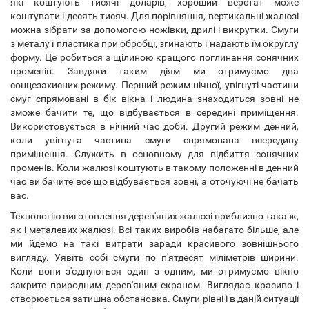
які коштують тисячі доларів, хороший верстат може
коштувати і десять тисяч. Для порівняння, вертикальні жалюзі
можна зібрати за допомогою ножівки, дрилі і викрутки. Смуги
з металу і пластика при обробці, згинають і надають їм округлу
форму. Це робиться з щілиною кращого поглинання сонячних
променів. Завдяки таким діям ми отримуємо два
сонцезахисних режиму. Перший режим нічної, увігнуті частини
смуг спрямовані в бік вікна і людина знаходиться зовні не
зможе бачити те, що відбувається в середині приміщення.
Використовується в нічний час доби. Другий режим денний,
коли увігнута частина смуги спрямована всередину
приміщення. Служить в основному для відбиття сонячних
променів. Коли жалюзі коштують в такому положенні в денний
час ви бачите все що відбувається зовні, а оточуючі не бачать
вас.
Технологію виготовлення дерев'яних жалюзі приблизно така ж,
як і металевих жалюзі. Всі таких виробів набагато більше, але
ми йдемо на такі витрати заради красивого зовнішнього
вигляду. Уявіть собі смуги по п'ятдесят міліметрів ширини.
Коли вони з'єднуються один з одним, ми отримуємо вікно
закрите природним дерев'яним екраном. Виглядає красиво і
створюється затишна обстановка. Смуги рівні і в даній ситуації