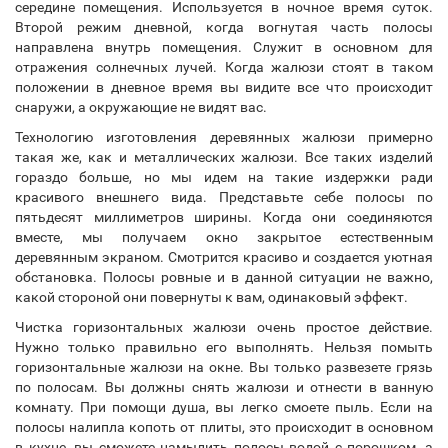
середине помещения. Используется в ночное время суток.
Второй режим дневной, когда вогнутая часть полосы
направлена внутрь помещения. Служит в основном для
отражения солнечных лучей. Когда жалюзи стоят в таком
положении в дневное время вы видите все что происходит
снаружи, а окружающие не видят вас.
Технологию изготовления деревянных жалюзи примерно
такая же, как и металлических жалюзи. Все таких изделий
гораздо больше, но мы идем на такие издержки ради
красивого внешнего вида. Представьте себе полосы по
пятьдесят миллиметров ширины. Когда они соединяются
вместе, мы получаем окно закрытое естественным
деревянным экраном. Смотрится красиво и создается уютная
обстановка. Полосы ровные и в данной ситуации не важно,
какой стороной они повернуты к вам, одинаковый эффект.
Чистка горизонтальных жалюзи очень простое действие.
Нужно только правильно его выполнять. Нельзя помыть
горизонтальные жалюзи на окне. Вы только развезете грязь
по полосам. Вы должны снять жалюзи и отнести в ванную
комнату. При помощи душа, вы легко смоете пыль. Если на
полосы налипла копоть от плиты, это происходит в основном
в кухне, вы сможете намылить полосы водой с порошком, а