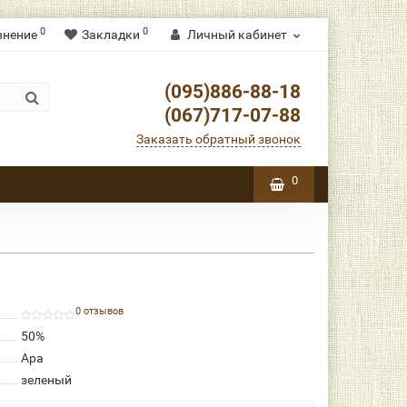
0
0
внение
Закладки
Личный кабинет
(095)886-88-18
(067)717-07-88
Заказать обратный звонок
0
0 отзывов
50%
Ара
зеленый